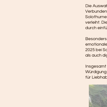
Die Auswah
Verbundenh
Solothurne
verleiht. D
durch einf
Besonders 
emotionale
2025 bei So
als auch dig
Insgesamt 
Würdigung 
für Liebhab