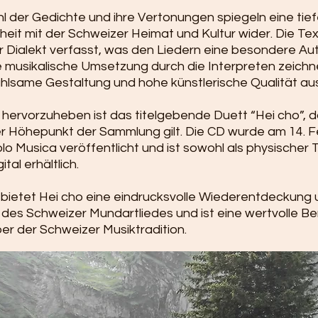
l der Gedichte und ihre Vertonungen spiegeln eine tie
eit mit der Schweizer Heimat und Kultur wider. Die Tex
r Dialekt verfasst, was den Liedern eine besondere Aut
ie musikalische Umsetzung durch die Interpreten zeichn
ühlsame Gestaltung und hohe künstlerische Qualität aus
hervorzuheben ist das titelgebende Duett “Hei cho”, d
r Höhepunkt der Sammlung gilt. Die CD wurde am 14. F
lo Musica veröffentlicht und ist sowohl als physischer
ital erhältlich.
bietet Hei cho eine eindrucksvolle Wiederentdeckung 
des Schweizer Mundartliedes und ist eine wertvolle B
er der Schweizer Musiktradition.