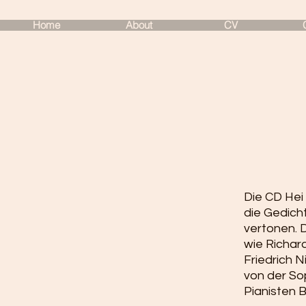
Home
About
CV
Die CD Hei
die Gedicht
vertonen. 
wie Richar
Friedrich N
von der So
Pianisten B