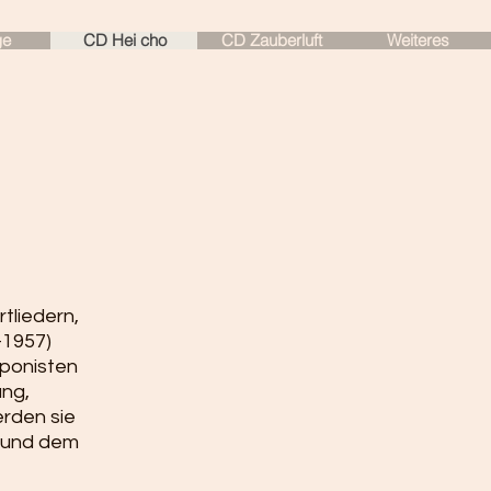
ge
CD Hei cho
CD Zauberluft
Weiteres
tliedern,
–1957)
ponisten
ang,
erden sie
e und dem