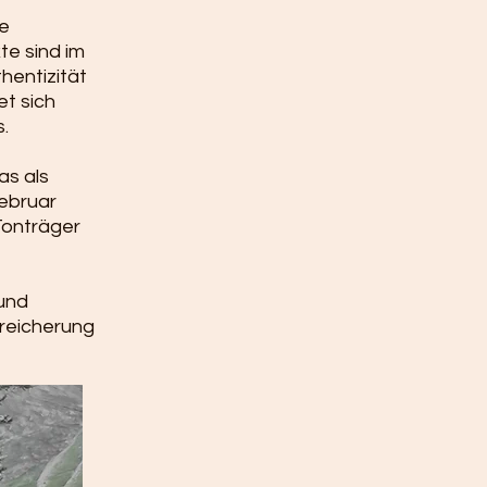
fe
te sind im
hentizität
et sich
.
as als
ebruar
 Tonträger
und
ereicherung