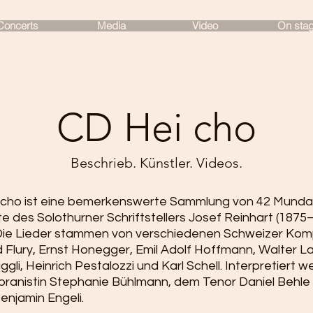
Concerts
Media
Video
On sta
CD Hei cho
Beschrieb. Künstler. Videos.
 cho ist eine bemerkenswerte Sammlung von 42 Mundar
e des Solothurner Schriftstellers Josef Reinhart (1875
Die Lieder stammen von verschiedenen Schweizer Kom
d Flury, Ernst Honegger, Emil Adolf Hoffmann, Walter L
iggli, Heinrich Pestalozzi und Karl Schell. Interpretiert w
pranistin Stephanie Bühlmann, dem Tenor Daniel Behl
enjamin Engeli.